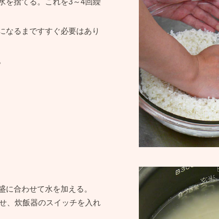
水を捨てる。これを3～4回繰
になるまですすぐ必要はあり
。
盛に合わせて水を加える。
させ、炊飯器のスイッチを入れ