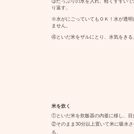
③たっぷりの水を入れ、軽くすすいで
り返す。
※水がにごっていてもＯＫ！水が透明
ません。
④といだ米をザルにとり、水気をきる
米を炊く
①といだ米を炊飯器の内釜に移し、目
②そのまま30分以上置いて米に吸水
る。