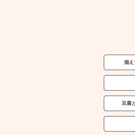
揃え
豆腐