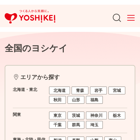
全国のヨシケイ
エリアから探す
北海道・東北
北海道
青森
岩手
宮城
秋田
山形
福島
関東
東京
茨城
神奈川
栃木
千葉
群馬
埼玉
東海・北陸・甲信