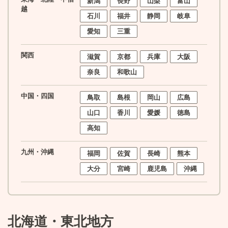
新潟
長野
山梨
富山
越
石川
福井
静岡
岐阜
愛知
三重
関西
滋賀
京都
兵庫
大阪
奈良
和歌山
中国・四国
鳥取
島根
岡山
広島
山口
香川
愛媛
徳島
高知
九州・沖縄
福岡
佐賀
長崎
熊本
大分
宮崎
鹿児島
沖縄
北海道・東北地方