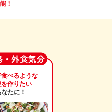
能！
格・外食気分
で食べるような
理を作りたい
あなたに！