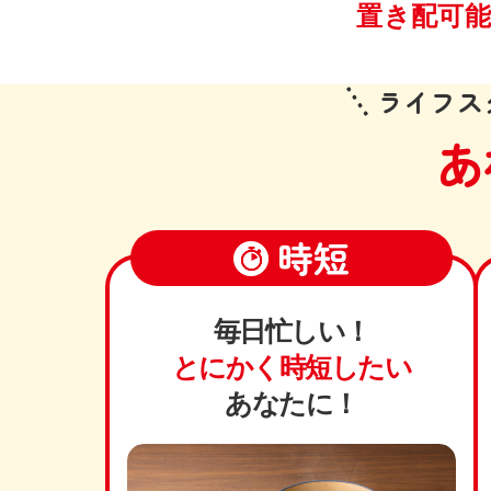
置き配可
ライフス
あ
時短
毎日忙しい！
とにかく時短したい
あなたに！