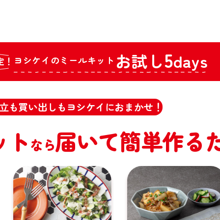
5
お試し
days
ヨシケイのミールキット
定！
立も買い出しもヨシケイにおまかせ！
ット
届いて簡単作る
なら