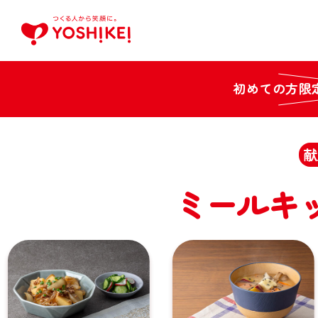
初めての方限
献
ミールキ