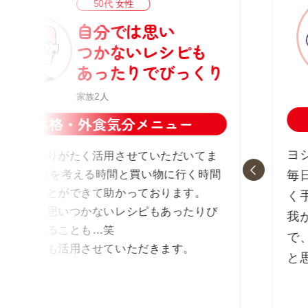
50代 女性
自分では思い
つかないレシピも
あったりでびっくり
家族2人
本格・外食気分メニュー
ヨ
いつもありがたく活用させていただいてま
す。 献立を考える時間と買い物に行く時間
毎
を省くことができて助かっております。
く
自分では思いつかないレシピもあったりび
我
っくりすることも…笑
で
これからも活用させていただきます。
と