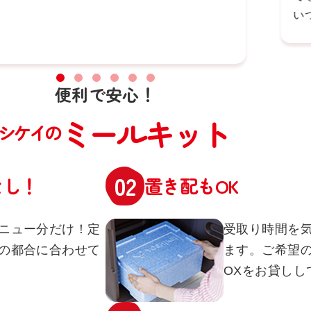
い
便利で安心！
ミールキット
シケイの
なし！
置き配もOK
ニュー分だけ！定
受取り時間を
の都合に合わせて
ます。ご希望
OXをお貸しし