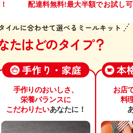
能！
配達料
無料!
最大半額で
お試し可
タイルに合わせて
選べるミールキット
なたはどのタイプ？
手作り・家庭
本
手作りのおいしさ、
お店
栄養バランスに
料
こだわりたい
あなたに！