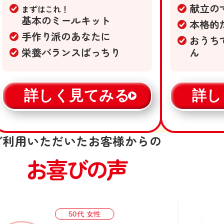
献立の
まずはこれ！
基本のミールキット
本格的
手作り派のあなたに
おうち
栄養バランスばっちり
ん
詳しく見てみる
詳し
ご利用いただいたお客様からの
お喜びの声
50代 女性