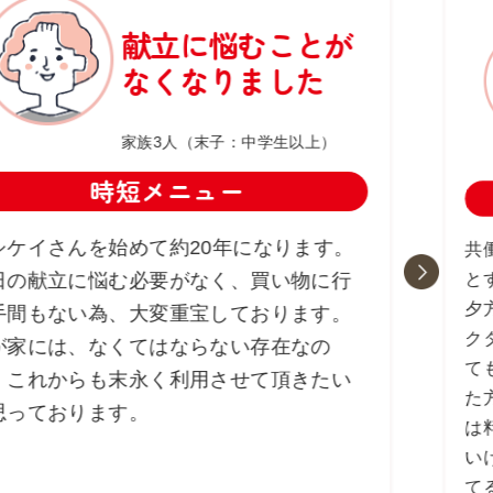
献立に悩むことが
なくなりました
家族3人（末子：中学生以上）
時短メニュー
シケイさんを始めて約20年になります。
共
と
日の献立に悩む必要がなく、買い物に行
夕
手間もない為、大変重宝しております。
ク
が家には、なくてはならない存在なの
て
、これからも末永く利用させて頂きたい
た
思っております。
は
い
て