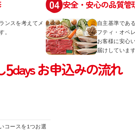
修
安全・安心の品質管
ランスを考えてメ
自主基準である
す。
フティ・オペレ
お客様に安心
届けしていま
5
し
days
お申込みの流れ
いコースを1つお選