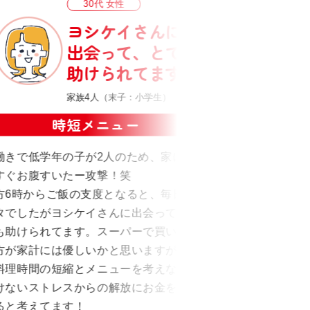
30代 女性
ヨシケイさんに
出会って、とても
助けられてます。
家族4人（末子：小学生）
時短メニュー
働きで低学年の子が2人のため、家に帰る
まだ
すぐお腹すいたー攻撃！笑
すが
方6時からご飯の支度となると、毎日クタ
って
タでしたがヨシケイさんに出会って、と
行錯
も助けられてます。スーパーで買い物し
飯に
方が家計には優しいかと思いますが、私
事が
料理時間の短縮とメニューを考えないと
けないストレスからの解放にお金を払っ
ると考えてます！