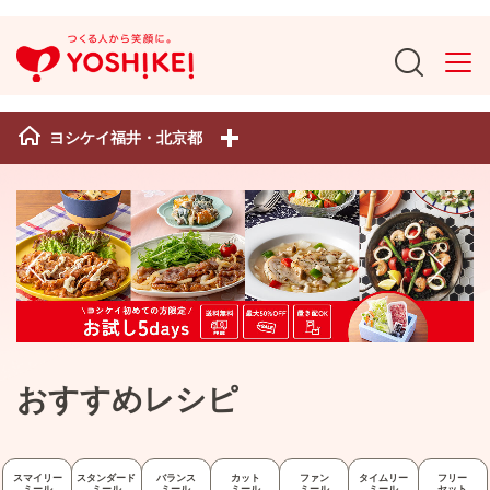
ヨシケイ福井・北京都
おすすめレシピ
スマイリー
スタンダード
バランス
カット
ファン
タイムリー
フリー
ミール
ミール
ミール
ミール
ミール
ミール
セット