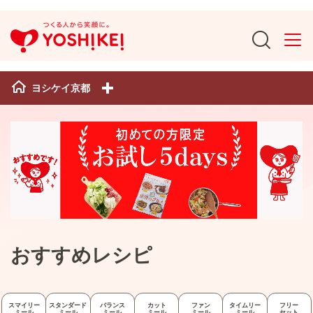
ヨシケイ京都
おすすめレシピ
スマイリー
スタンダード
バランス
カット
ファン
タイムリー
フリー
ミール
ミール
ミール
ミール
ミール
ミール
セット