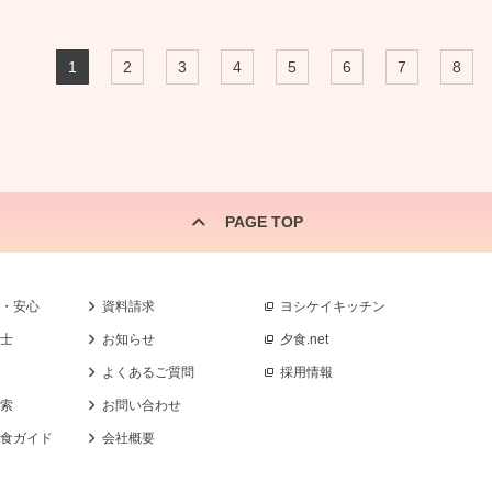
1
2
3
4
5
6
7
8
PAGE TOP
全・安心
資料請求
ヨシケイキッチン
養士
お知らせ
夕食.net
よくあるご質問
採用情報
検索
お問い合わせ
乳食ガイド
会社概要