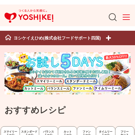
ヨシケイえひめ(株式会社フードサポート四国)
おすすめレシピ
スマイリー
スタンダード
バランス
カット
ファン
タイムリー
フリー
ミール
ミール
ミール
ミール
ミール
ミール
セット