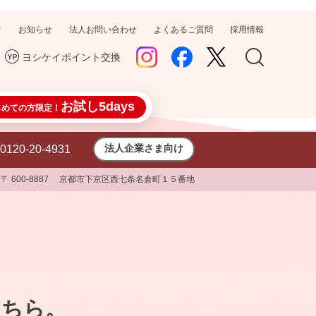
す
お知らせ
法人お問い合わせ
よくあるご質問
採用情報
ヨシケイポイント交換
お試し5days
じめての方限定！
法人企業さま向け
0120-20-4931
〒 600-8887 京都市下京区西七条名倉町１５番地
こちら。