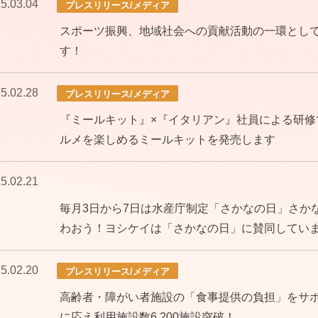
5.03.04
プレスリリース/メディア
スポーツ振興、地域社会への貢献活動の一環として
す！
5.02.28
プレスリリース/メディア
『ミールキット』×『イタリアン』社員による研修
ルメを楽しめるミールキットを発売します
5.02.21
毎月3日から7日は水産庁制定「さかなの日」さか
わおう！ヨシケイは「さかなの日」に賛同してい
5.02.20
プレスリリース/メディア
高齢者・障がい者施設の「食事提供の負担」をサ
に応え利用施設数6,200施設突破！