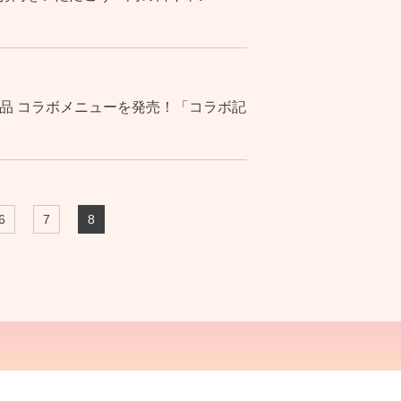
食品 コラボメニューを発売！「コラボ記
6
7
8