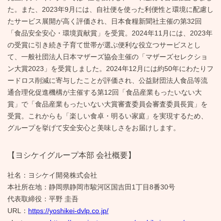
た。また、2023年9月には、自社便を使った利便性と環境に配慮し
たサービス展開が高く評価され、日本食糧新聞社主催の第32回
「食品安全安心・環境貢献賞」を受賞。2024年11月には、2023年
の受賞に引き続き子育て世帯が選ぶ便利な役立つサービスとし
て、一般社団法人日本マザーズ協会主催の「マザーズセレクショ
ン大賞2023」を受賞しました。2024年12月には約50年にわたりフ
ードロス削減に寄与したことが評価され、公益財団法人食品等流
通合理化促進機構が主催する第12回「食品産業もったいない大
賞」で「食品産業もったいない大賞審査委員会審査委員長賞」を
受賞。これからも「楽しい食卓・明るい家庭」を実現するため、
グループを挙げて安全安心と美味しさをお届けします。
【ヨシケイグループ本部 会社概要】
社名：ヨシケイ開発株式会社
本社所在地：静岡県静岡市駿河区国吉田1丁目8番30号
代表取締役：平野 圭吾
URL：
https://yoshikei-dvlp.co.jp/