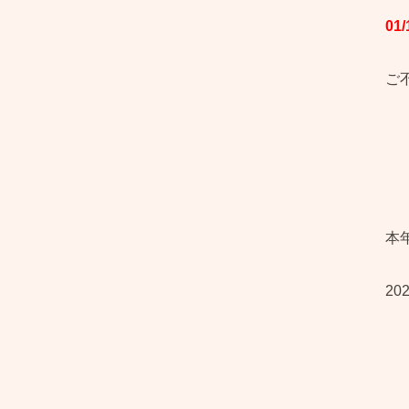
01
ご
本
2