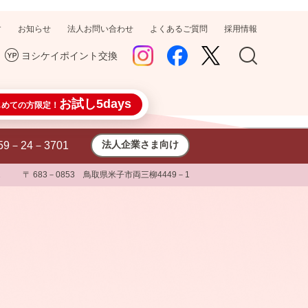
す
お知らせ
法人お問い合わせ
よくあるご質問
採用情報
ヨシケイポイント交換
お試し5days
じめての方限定！
法人企業さま向け
59－24－3701
1
〒 683－0853 鳥取県米子市両三柳4449－1