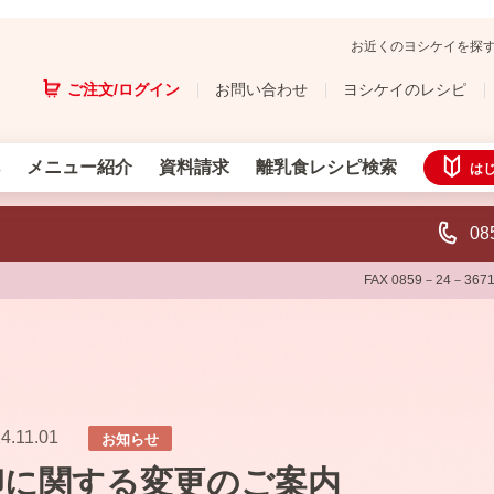
お近くのヨシケイを探
ご注文/ログイン
お問い合わせ
ヨシケイのレシピ
メニュー紹介
資料請求
離乳食レシピ検索
は
08
FAX 0859－24－367
4.11.01
お知らせ
卵に関する変更のご案内