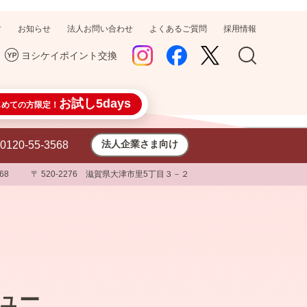
す
お知らせ
法人お問い合わせ
よくあるご質問
採用情報
ヨシケイポイント交換
お試し5days
じめての方限定！
法人企業さま向け
0120-55-3568
468
〒 520-2276 滋賀県大津市里5丁目３－２
ニュー