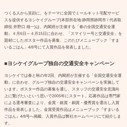
つくる人から笑顔に。をテーマに全国でミールキット宅配サービ
スを提供するヨシケイグループ(本部所在地:静岡県静岡市 / 代表取
締役:井野口 雄一)は、内閣府が主催する「春の全国交通安全運
動」４月6日～４月15日に合わせ、「スマイリー号と交通安全」を
題材にしたポスター作品を募集、このたびメニューブック「すま
いるごはん」4/8号にて入賞作品を発表しました。
■ヨシケイグループ独自の交通安全キャンペーン
ヨシケイでは春と秋の年2回、内閣府が主催する「全国交通安全運
動」に合わせ、グループ独自の交通安全キャンペーンを実施して
います。ポスター作品の募集を通し、スタッフの交通安全意識向
上に繋げたいという思いで2005年にスタート。応募作品は専門家
による選考審査により、金賞・銀賞・銅賞・優秀賞を選出し入賞
作品を発表しました。金賞受賞作品はメニューブック『すまいる
ごはん』4/8号へ掲載、入賞作品は弊社ホームページにて紹介しま
す。