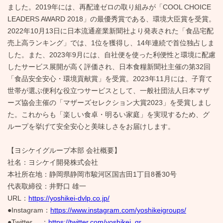
ました。2019年には、再配達ゼロの取り組みが「COOL CHOICE
LEADERS AWARD 2018」の最優秀賞である、環境大臣賞を受賞。
2022年10月13日に日本流通産業新聞社より発表された「食品宅配
売上高ランキング」では、1位を獲得し、14年連続で首位独占しま
した。また、2023年9月には、自社便を使った利便性と環境に配慮
したサービス展開が高く評価され、日本食糧新聞社主催の第32回
「食品安全安心・環境貢献賞」を受賞。2023年11月には、子育て
世帯が選ぶ便利な役立つサービスとして、一般社団法人日本マザ
ーズ協会主催の「マザーズセレクション大賞2023」を受賞しまし
た。これからも「楽しい食卓・明るい家庭」を実現するため、グ
ループを挙げて安全安心と美味しさをお届けします。
【ヨシケイグループ本部 会社概要】
社名：ヨシケイ開発株式会社
本社所在地：静岡県静岡市駿河区国吉田1丁目8番30号
代表取締役：井野口 雄一
URL：
https://yoshikei-dvlp.co.jp/
●Instagram：
https://www.instagram.com/yoshikeigroups/
●Twitter ：
https://twitter.com/yoshikei_gr