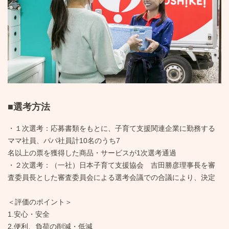
■選考方法
・１次選考：応募書類をもとに、子育て支援関連企業に勤務する
ママ社員、パパ社員計10名のうち7
名以上の票を獲得した商品・サービスが1次選考通過
・２次選考：（一社）日本子育て支援協会 吉田勝彦理事長を審
査委員長とした審査委員会による選考会議での合議により、決定
＜評価のポイント＞
1.安心・安全
2.便利、負荷の削減・低減