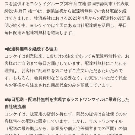
スを提供するヨシケイグループ(本部所在地:静岡県静岡市 / 代表取
締役:井野口 雄一)は、創業当初から配達料無料での食材宅配を続
けてきました。物流各社における2023年4月からの配達料の改訂表
明が続く中、ヨシケイでは全国にある自社配達網を活用し、平日
毎日配達＆配達料無料を継続します。
■配達料無料を継続する理由
ヨシケイは創業以来、1点だけの注文であっても配達料無料で、お
客様のご自宅まで毎日お届けしています。配達料無料にこだわる
理由は、お客様に配達料を気にせずご注文いただきたいためで
す。もちろん、会員費用なども必要なく、お支払いいただく代金
もお客様から注文された商品代金のみを頂戴しています。
■毎日配送・配達料無料を実現するラストワンマイルに最適化した
自社物流網
ヨシケイは、販売用の店舗を持たず、商品の提供は自社便でのお
客様宅への配送に限定しています。しかし、ラストワンマイル
（配送の最終拠点から、事業所や個人宅等顧客までの区間）の物