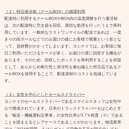
（２）特注保冷箱（クールBOX）の循環利用
配達時に利用するクールBOXやBOX内の温度調整を行う蓄冷材
は、次の配達時に空き箱を回収、適切な処理を行ったうえで再利
用しています。一般的なラストワンマイルの配送であれば、一度
きりの段ボールなどでのお届けの後にお客様で廃棄という形とな
って、資材費がかかってしまいます。ヨシケイでは、お客様に毎
日ご利用いただけるケースが多く、お届けの度に回収する機会が
あります。そのため、回収したボックスを再利用することを前提
として、あらかじめ耐久性と保冷性を兼ね備えた特注品であるク
ールBOXを採用することで、配達資材のコストを低減していま
す。
（３）女性を中心としたセールスドライバー
ヨシケイのセールスドライバーであるスマイルスタッフは女性中
心で構成されています。日本のトラックドライバーをはじめとす
る「輸送・機械運転従事者」の女性比率が3.7％程度（※）である
ことを踏まえるとレアケースであることがわかります。物流業界