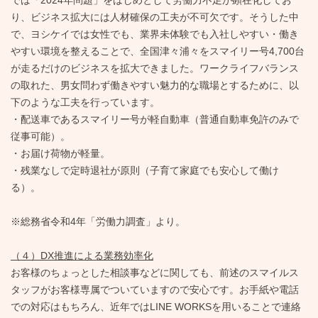
では「2024年問題」をはじめとして労働力不足が顕在化してお
り、ビジネス拡大には人材確保の工夫が不可欠です。そうした中
で、ヨシケイでは女性でも、業界未体験でも入社しやすい・働き
やすい環境を整えることで、全国津々浦々をスマイリー号4,700台
が走るだけのビジネスを拡大できました。ワークライフバランス
の取れた、男女問わず働きやすい魅力的な職場とするために、以
下のような工夫を行っています。
・配送車であるスマイリー号が軽自動車（普通自動車免許のみで
従事可能）。
・お届け荷物が軽量。
・残業なしで定時退社が原則（子育て家庭でも安心して働け
る）。
※総務省令和4年「労働力調査」より。
（４）DX推進による業務効率化
お客様のちょっとした相談事などに関しても、前述のスマイルス
タッフがお客様専属でついていますので安心です。お手紙や電話
での対応はもちろん、近年ではLINE WORKSを用いることで連絡