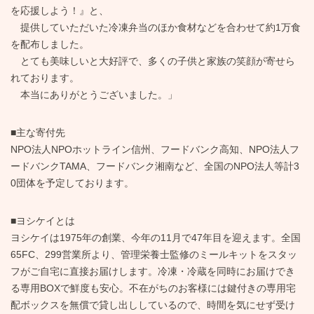
を応援しよう！』と、
提供していただいた冷凍弁当のほか食材などを合わせて約1万食
を配布しました。
とても美味しいと大好評で、多くの子供と家族の笑顔が寄せら
れております。
本当にありがとうございました。」
■主な寄付先
NPO法人NPOホットライン信州、フードバンク高知、NPO法人フ
ードバンクTAMA、フードバンク湘南など、全国のNPO法人等計3
0団体を予定しております。
■ヨシケイとは
ヨシケイは1975年の創業、今年の11月で47年目を迎えます。全国
65FC、299営業所より、管理栄養士監修のミールキットをスタッ
フがご自宅に直接お届けします。冷凍・冷蔵を同時にお届けでき
る専用BOXで鮮度も安心。不在がちのお客様には鍵付きの専用宅
配ボックスを無償で貸し出ししているので、時間を気にせず受け