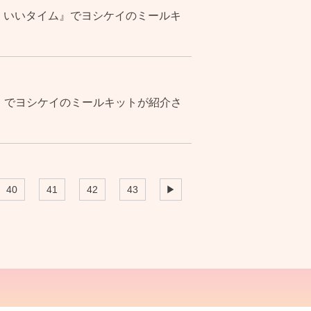
！いいタイム』でヨシケイのミールキ
ね』でヨシケイのミールキットが紹介さ
40
41
42
43
▶