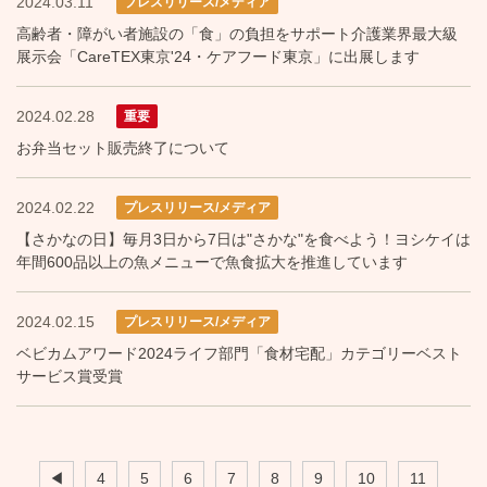
2024.03.11
プレスリリース/メディア
高齢者・障がい者施設の「食」の負担をサポート介護業界最大級
展示会「CareTEX東京'24・ケアフード東京」に出展します
2024.02.28
重要
お弁当セット販売終了について
2024.02.22
プレスリリース/メディア
【さかなの日】毎月3日から7日は"さかな"を食べよう！ヨシケイは
年間600品以上の魚メニューで魚食拡大を推進しています
2024.02.15
プレスリリース/メディア
ベビカムアワード2024ライフ部門「食材宅配」カテゴリーベスト
サービス賞受賞
◀
4
5
6
7
8
9
10
11