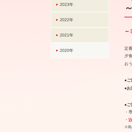
2023年
2022年
～
2021年
定
2020年
夕
お
●ご
●お
●ご
・専
・
※商