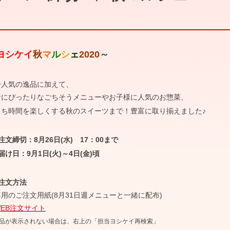
～
ヨシケイ
秋
マ
ル
シ
ェ
2020
～
番人気の逸品に加えて、
食にぴったりなごちそうメニューやお子様に人気のお惣菜、
うち時間を楽しくする秋のスイーツまで！豊富に取り揃えました♪
注文締切：8月26日(水) 17：00まで
届け日：9月1日(火)～4日(金)頃
注文方法
用のご注文用紙(8月31日週メニューと一緒に配布)
WEB注文サイト
品が表示されない場合は、右上の「担当ヨシケイ再検索」