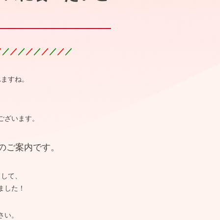
／
／
／
／
／
／
／
／
／
／
れますね。
ございます。
のご案内です。
として、
ました！
さい。