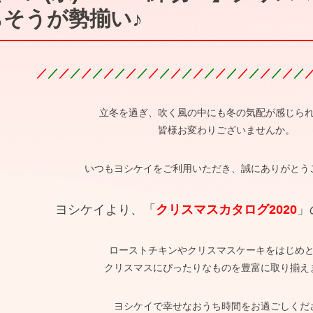
ちそうが勢揃い♪
／
／
／
／
／
／
／
／
／
／
／
／
／
／
／
／
／
／
／
／
／
／
／
／
立冬を過ぎ、吹く風の中にも冬の気配が感じら
皆様お変わりございませんか。
いつもヨシケイをご利用いただき、誠にありがとう
ヨシケイより、「
クリスマスカタログ2020
」
ローストチキンやクリスマスケーキをはじめ
クリスマスにぴったりなものを豊富に取り揃え
ヨシケイで幸せなおうち時間をお過ごしくだ