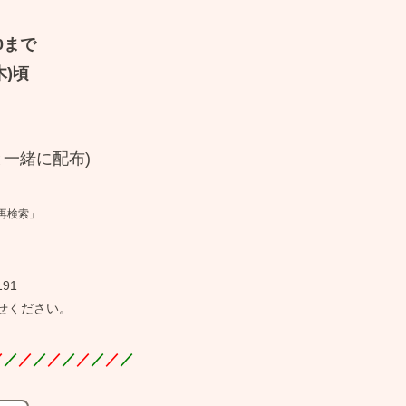
0まで
木)頃
と一緒に配布)
再検索」
。
91
せください。
／
／
／
／
／
／
／
／
／
／