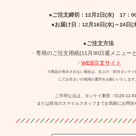
●ご注文締切：12月2日(水) 17：0
●お届け日：12月16日(水)～24日(
●ご注文方法
・専用のご注文用紙(11月30日週メニュー
・
WEB注文サイト
※商品が表示されない場合は、右上の「担当ヨシケイ
にてお住まいの地域の選択をお願いいたします
ご不明な点は、ヨシケイ東部：0120-12-81
または担当のスマイルスタッフまでお気軽にお問合
／
／
／
／
／
／
／
／
／
／
／
／
／
／
／
／
／
／
／
／
／
／
／
／